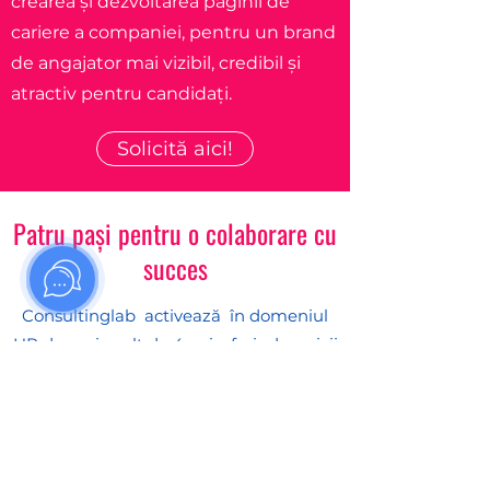
crearea și dezvoltarea paginii de
cariere a companiei, pentru un brand
de angajator mai vizibil, credibil și
atractiv pentru candidați.
Solicită aici!
Patru pași pentru o colaborare cu
succes
Consultinglab activează în domeniul
HR de mai mult de 4 ani, oferind servicii
de calitate la peste 20 de companii din
Moldova și ajutând peste 200 de
candidați să-și găsescă un loc de
muncă.