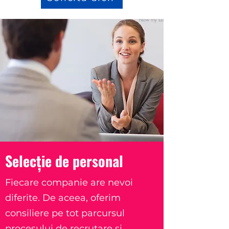
Selecție de personal
Fiecare companie are nevoi
diferite. De aceea, oferim
consiliere pe tot parcursul
procesului de recrutare și