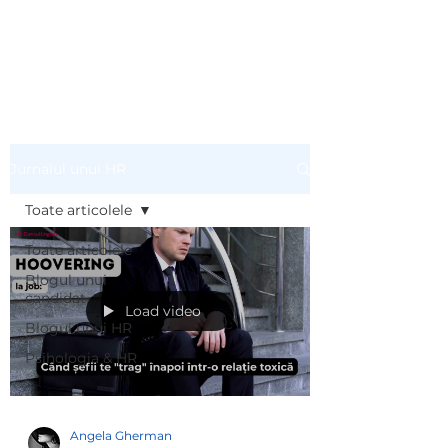
HR CONSULTINGLAB
Jurnalul unui HR
Toate articolele
Toate articolele
Blogul unui
candidat
Load video
Blogul unui HR
Psihologia & HR
Angela Gherman