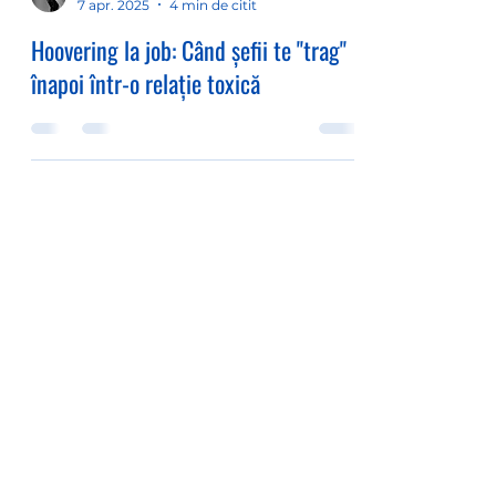
7 apr. 2025
4 min de citit
Hoovering la job: Când șefii te "trag"
înapoi într-o relație toxică