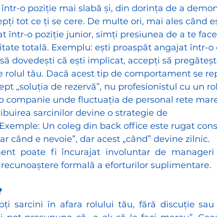
i într-o poziție mai slabă și, din dorința de a demon
cepți tot ce ți se cere. De multe ori, mai ales când e
t într-o poziție junior, simți presiunea de a te fac
itate totală. Exemplu: ești proaspăt angajat într-o 
să dovedești că ești implicat, accepți să pregăteșt
e rolul tău. Dacă acest tip de comportament se repe
ept „soluția de rezervă”, nu profesionistul cu un rol
-o companie unde fluctuația de personal rete mare
ibuirea sarcinilor devine o strategie de 
 Exemple: Un coleg din back office este rugat cons
ar când e nevoie”, dar acest „când” devine zilnic. 
nt poate fi încurajat involuntar de manageri p
 recunoaștere formală a eforturilor suplimentare.
?
i sarcini în afara rolului tău, fără discuție sau 