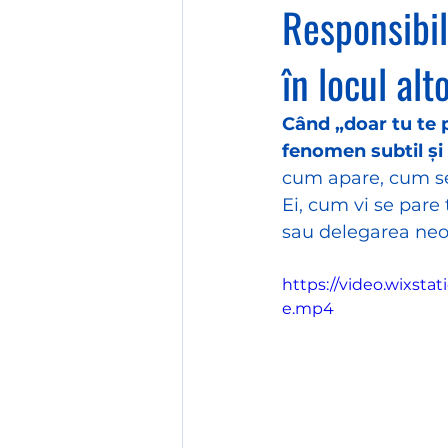
Responsibil
în locul alt
Când „doar tu te p
fenomen subtil și 
cum apare, cum se 
Ei, cum vi se pare 
sau delegarea neofi
https://video.wixst
e.mp4