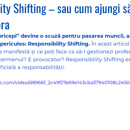
ity Shifting – sau cum ajungi să
ora
ricepi” devine o scuză pentru pasarea muncii, ai
periculos: Responsibility Shifting.
 În acest artico
manifestă și ce poți face ca să-l gestionezi profes
termenul? E provocator? Responsibility Shifting est
cială a responsabilității.
atic.com/video/d8966f_2c49f27e69e143cba37940108c2450