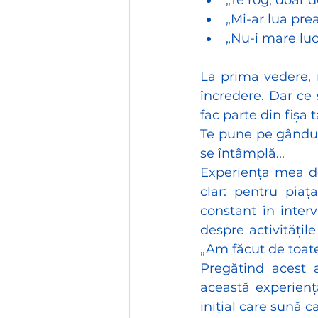
„Te rog, doar 
„Mi-ar lua pre
„Nu-i mare luc
La prima vedere, r
încredere. Dar ce 
fac parte din fișa 
Te pune pe gândur
se întâmplă...
Experiența mea de 
clar: pentru pia
constant în inter
despre activitățil
„Am făcut de toate
Pregătind acest 
această experienț
inițial care sună 