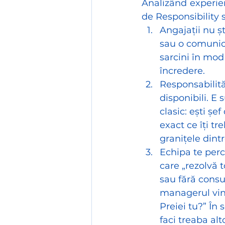
Analizând experien
de Responsibility 
Angajații nu șt
sau o comunica
sarcini în mod
încredere. 
Responsabilită
disponibili. E 
clasic: ești șef
exact ce îți tr
granițele dintr
Echipa te perce
care „rezolvă t
sau fără consul
managerul vine
Preiei tu?” În
faci treaba alt