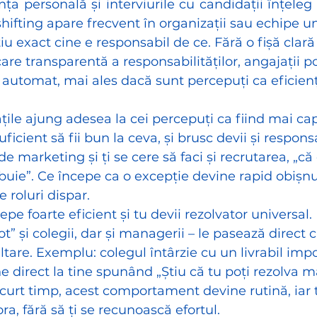
ța personală și interviurile cu candidații înțeleg
shifting apare frecvent în organizații sau echipe u
iu exact cine e responsabil de ce. Fără o fișă clară
re transparentă a responsabilităților, angajații po
 automat, mai ales dacă sunt percepuți ca eficienț
țile ajung adesea la cei percepuți ca fiind mai cap
suficient să fii bun la ceva, și brusc devii și respon
 de marketing și ți se cere să faci și recrutarea, „că 
ebuie”. Ce începe ca o excepție devine rapid obișnui
e roluri dispar.
pe foarte eficient și tu devii rezolvator universal.
ot” și colegii, dar și managerii – le pasează direct c
tare. Exemplu: colegul întârzie cu un livrabil impor
 direct la tine spunând „Știu că tu poți rezolva m
 scurt timp, acest comportament devine rutină, iar 
ora, fără să ți se recunoască efortul. 