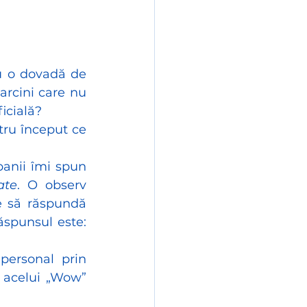
 o dovadă de 
arcini care nu 
ficială?
ru început ce 
anii îmi spun 
ate
. O observ 
e să răspundă 
spunsul este: 
ersonal prin 
 acelui „Wow” 