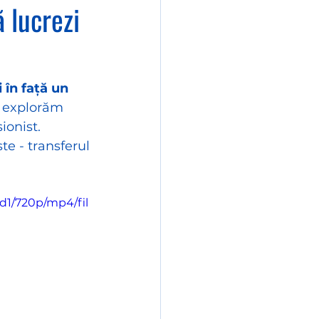
 lucrezi
 în față un 
l explorăm 
ionist.
e - transferul 
d1/720p/mp4/fil