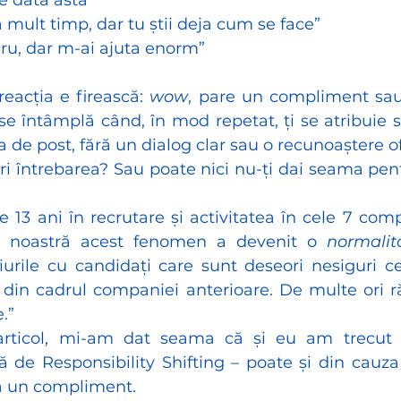
de data asta”
a mult timp, dar tu știi deja cum se face”
ru, dar m-ai ajuta enorm”
eacția e firească: 
wow
, pare un compliment sau
se întâmplă când, în mod repetat, ți se atribuie s
ta de post, fără un dialog clar sau o recunoaștere o
i întrebarea? Sau poate nici nu-ți dai seama pent
13 ani în recrutare și activitatea în cele 7 comp
ța noastră acest fenomen a devenit o 
normalit
viurile cu candidați care sunt deseori nesiguri c
e din cadrul companiei anterioare. De multe ori ră
.” 
articol, mi-am dat seama că și eu am trecut p
ă de Responsibility Shifting – poate și din cauza
ca un compliment.