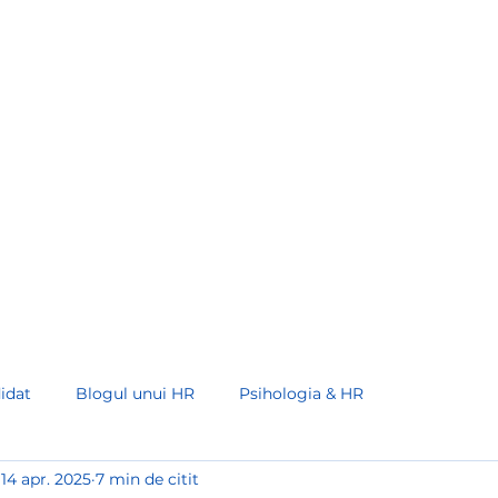
373 68 00 93 30
Acasă
Servicii
Recruiters Schoo
idat
Blogul unui HR
Psihologia & HR
14 apr. 2025
7 min de citit