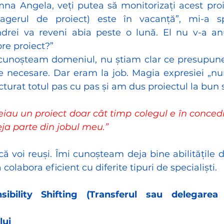
na Angela, veți putea să monitorizați acest proie
agerul de proiect) este în vacanță”, mi-a s
rei va reveni abia peste o lună. El nu v-a anu
pre proiect?”
cunoșteam domeniul, nu știam clar ce presupune 
e necesare. Dar eram la job. Magia expresiei „nu
turat totul pas cu pas și am dus proiectul la bun s
eiau un proiect doar cât timp colegul e în concedi
eja parte din jobul meu.”
ă voi reuși. Îmi cunoșteam deja bine abilitățile 
colabora eficient cu diferite tipuri de specialiști. 
ibility Shifting (Transferul sau delegarea 
?
lui