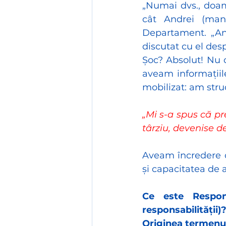
„Numai dvs., doam
cât Andrei (man
Departament. „And
discutat cu el des
Șoc? Absolut! Nu 
aveam informațiil
mobilizat: am struc
„Mi s-a spus că pr
târziu, devenise d
Aveam încredere c
și capacitatea de a 
Ce este Respons
responsabilității)
Originea termenu