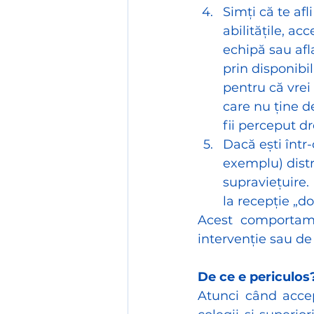
Simți că te afl
abilitățile, ac
echipă sau afla
prin disponibil
pentru că vrei 
care nu ține d
fii perceput dr
Dacă ești într
exemplu) distr
supraviețuire.
la recepție „do
Acest comportame
intervenție sau de
De ce e periculos
Atunci când accepț