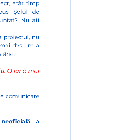
ct, atât timp 
pus Șeful de 
nțat? Nu ați 
proiectul, nu 
mai dvs.” m-a 
fârșit.
u. O lună mai 
de comunicare 
neoficială a 