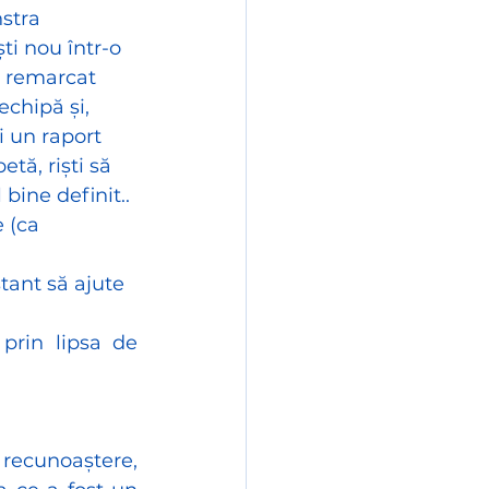
stra 
ști nou într-o 
e remarcat 
echipă și, 
i un raport 
tă, riști să 
 bine definit..
 (ca 
tant să ajute 
rin lipsa de 
recunoaștere, 