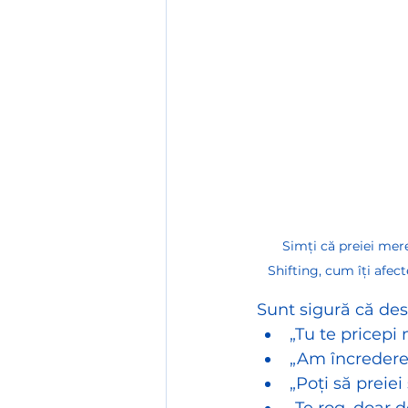
Simți că preiei mere
Shifting, cum îți afec
Sunt sigură că des
„Tu te pricepi
„Am încredere 
„Poți să preiei