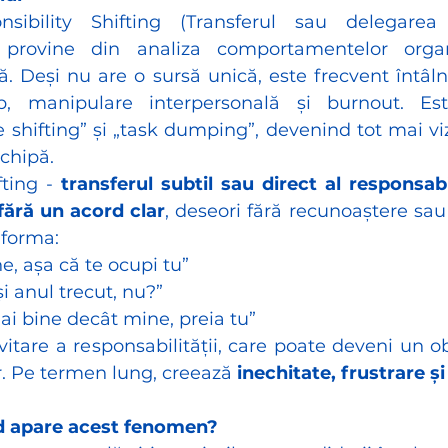
sibility Shifting (Transferul sau delegarea 
)” provine din analiza comportamentelor organi
. Deși nu are o sursă unică, este frecvent întâlnit
p, manipulare interpersonală și burnout. Est
shifting” și „task dumping”, devenind tot mai vizi
echipă.
ting - 
transferul subtil sau direct al responsabil
fără un acord clar
, deseori fără recunoaștere sau
 forma:
ne, așa că te ocupi tu”
și anul trecut, nu?”
ai bine decât mine, preia tu”
itare a responsabilității, care poate deveni un ob
r. Pe termen lung, creează 
inechitate, frustrare ș
nd apare acest fenomen?