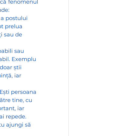
 că fenomenul 
nde:
 a postului 
t prelua 
i sau de 
abili sau 
sabil. Exemplu 
doar știi 
nță, iar 
 Ești persoana 
ătre tine, cu 
tant, iar 
ai repede. 
tu ajungi să 