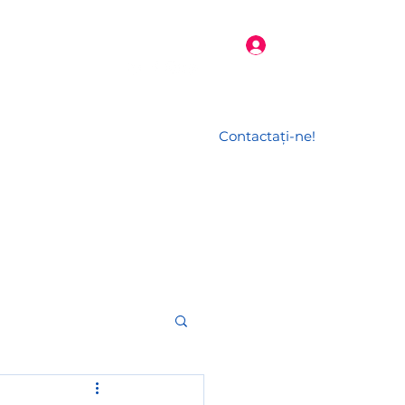
Conectează-te
Contactați-ne!
l
Jurnalul unui HR
More