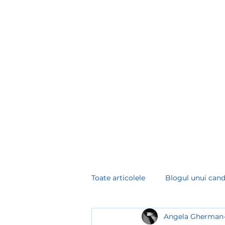
angela.gherman@hr-consultinglab.com
+
HR CONSULTINGLAB
Toate articolele
Blogul unui cand
Angela Gherman