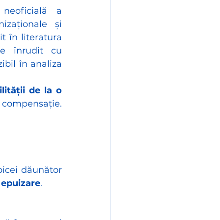
neoficială a 
zaționale și 
 în literatura 
e înrudit cu 
bil în analiza 
ității de la o 
 compensație. 
icei dăunător 
i epuizare
.