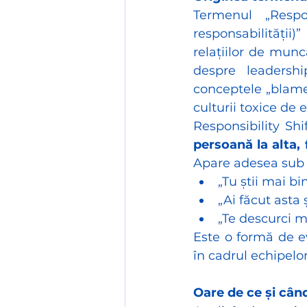
Termenul „Respon
responsabilității
relațiilor de muncă
despre leadershi
conceptele „blame 
culturii toxice de 
Responsibility Shif
persoană la alta, 
Apare adesea sub
„Tu știi mai bi
„Ai făcut asta 
„Te descurci m
Este o formă de ev
în cadrul echipelo
Oare de ce și câ