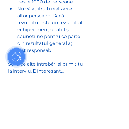
peste 1000 de persoane.
Nu vă atribuiți realizările 
altor persoane. Dacă 
rezultatul este un rezultat al 
echipei, menționați-l și 
spuneți-ne pentru ce parte 
din rezultatul general ați 
fost responsabil.
Scrie ce alte întrebări ai primit tu 
la interviu. E interesant...
Blogul unui candidat
Afișează-le pe toate
Postări recente