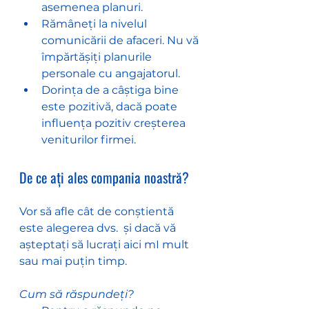
asemenea planuri.
Rămâneți la nivelul 
comunicării de afaceri. Nu vă 
împărtășiți planurile 
personale cu angajatorul.
Dorința de a câștiga bine 
este pozitivă, dacă poate 
influența pozitiv creșterea 
veniturilor firmei.
De ce ați ales compania noastră?
Vor să afle cât de conștientă 
este alegerea dvs.  și dacă vă 
așteptați să lucrați aici mI mult 
sau mai puțin timp.
Cum să răspundeți?