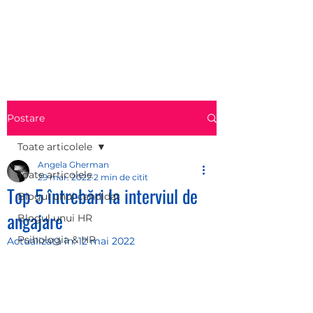
HR CONSULTINGLAB
Postare
Toate articolele
Angela Gherman
Toate articolele
29 mar. 2022
2 min de citit
Top 5 întrebări la interviul de
Blogul unui candidat
angajare
Blogul unui HR
Psihologia & HR
Actualizată în:
12 mai 2022