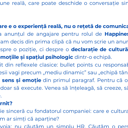
une reală, care poate deschide o conversație si
re e o experiență reală, nu o rețetă de comunic
a anunțul de angajare pentru rolul de 
Happines
, am decis din prima clipă că nu vom scrie un anun
pre o poziție, ci despre o 
declarație de cultură
emoțiile și spațiul psihologic
 dintr-o echipă.
din reflexele clasice: bullet points cu responsabil
esii vagi precum „mediu dinamic” sau „echipă tân
 
sens și emoție
 din primul paragraf. Pentru că o
oar să execute. Venea să înțeleagă, să creeze, să
.
rnit?
ie sinceră cu fondatorul companiei: care e cultura
om ar simți că aparține?
nevoia: nu căutăm un simplu HR. Căutăm o pers