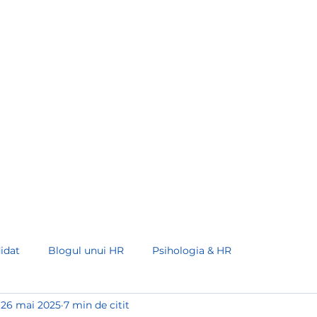
373 68 00 93 30
Acasă
Servicii
Recruiters Schoo
idat
Blogul unui HR
Psihologia & HR
26 mai 2025
7 min de citit