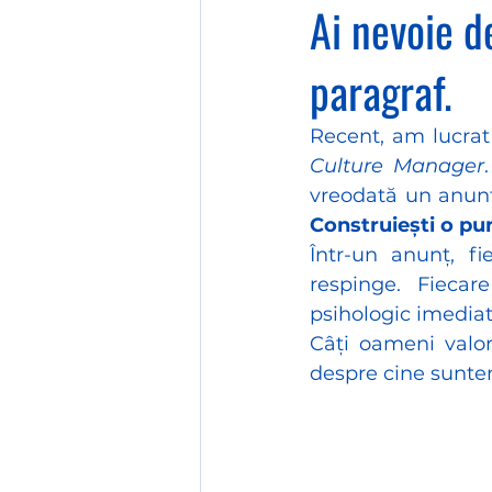
Ai nevoie d
paragraf.
Recent, am lucrat
Culture Manager
vreodată un anunț 
Construiești o pu
Într-un anunț, fi
respinge. Fiecar
psihologic imediat
Câți oameni valo
despre cine sunt