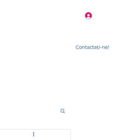
Conectează-te
Contactați-ne!
l
Jurnalul unui HR
More