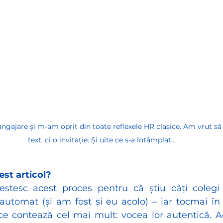
ngajare și m-am oprit din toate reflexele HR clasice. Am vrut să 
text, ci o invitație. Și uite ce s-a întâmplat…
est articol?
stesc acest proces pentru că știu câți colegi 
 automat (și am fost și eu acolo) – iar tocmai î
ce contează cel mai mult: vocea lor autentică. A