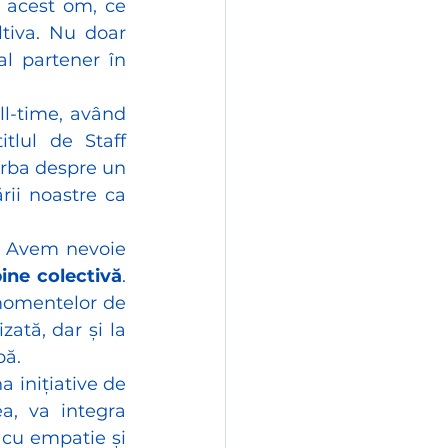
 acest om, ce 
tiva. Nu doar 
al partener în 
l-time, având 
tlul de Staff 
rba despre un 
rii noastre ca 
. Avem nevoie 
ine colectivă
. 
momentelor de 
ată, dar și la 
pă.
 inițiative de 
, va integra 
cu empatie și 