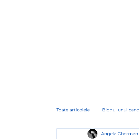
angela.gherman@hr-consultinglab.com
+
HR CONSULTINGLAB
Toate articolele
Blogul unui cand
Angela Gherman