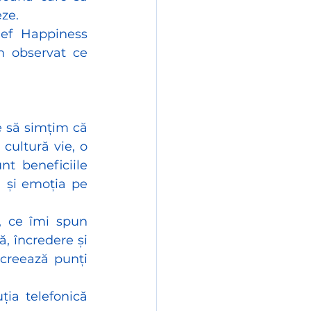
eze.
ef Happiness 
 observat ce 
 să simțim că 
cultură vie, o 
t beneficiile 
 și emoția pe 
, ce îmi spun 
, încredere și 
creează punți 
ia telefonică 