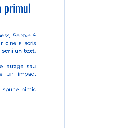
n primul
ess, People & 
 cine a scris 
 scrii un text. 
e atrage sau 
re un impact 
 spune nimic 