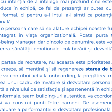
, cu intenția de a înțelege mai profund cine este
duce în echipă, ce fel de prezență ar putea cul
 formal, ci pentru a-l intui, a-l simți ca potenți
onală.
o persoană care să se alăture echipei noastre ful
tegrat în viața organizațională. Poate purta ti
being Manager, dar dincolo de denumire, este vo
nerea sănătății emoționale, colaborării și dezvoltă
 partea de recrutare, nu aceasta este prioritatea
creeze, să mențină și să regenereze 
starea de b
 va contribui activ la onboarding, la pregătirea 
rea unui cadru de învățare și dezvoltare personaliz
ă a nivelului de satisfacție și apartenență în echi
informale, team building-uri autentice, va coordona
și va construi punți între oameni. De asemenea
luare a performanței și dezvoltare profesională 