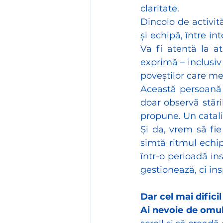
claritate.
Dincolo de activit
și echipă, între in
Va fi atentă la at
exprimă – inclusiv
poveștilor care me
Această persoană 
doar observă stăril
propune. Un catali
Și da, vrem să fie
simtă ritmul echip
într-o perioadă in
gestionează, ci in
Dar cel mai difici
Ai nevoie de omul