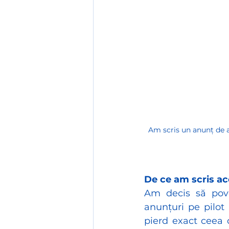
Am scris un anunț de a
De ce am scris ac
Am decis să pove
anunțuri pe pilot
pierd exact ceea 