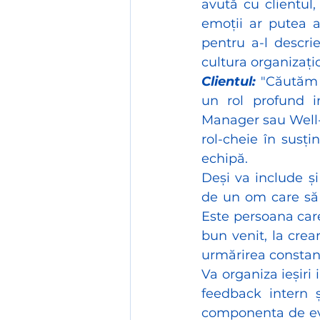
avută cu clientul
emoții ar putea a
pentru a-l descrie
cultura organizați
Clientul:
 "Căutăm 
un rol profund in
Manager sau Well-
rol-cheie în susți
echipă.
Deși va include și
de un om care să 
Este persoana care
bun venit, la crea
urmărirea constant
Va organiza ieșiri 
feedback intern 
componenta de eva