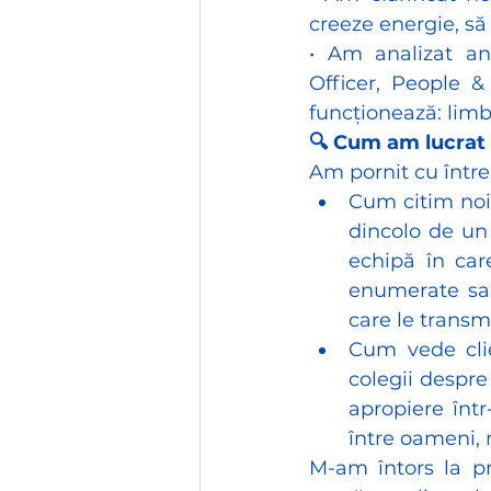
creeze energie, să
• Am analizat an
Officer, People 
funcționează: limb
🔍 Cum am lucrat 
Am pornit cu între
Cum citim noi
dincolo de un 
echipă în car
enumerate sau 
care le transm
Cum vede clie
colegii despre
apropiere într
între oameni, 
M-am întors la pro