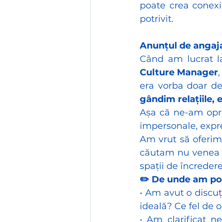
poate crea conexi
potrivit.
Anunțul de angaja
Când am lucrat l
Culture Manager
era vorba doar des
gândim relațiile, 
Așa că ne-am oprit 
impersonale, expr
Am vrut să oferim
căutam nu venea d
spații de încredere
✏️ De unde am po
• Am avut o discuț
ideală? Ce fel de 
• Am clarificat 