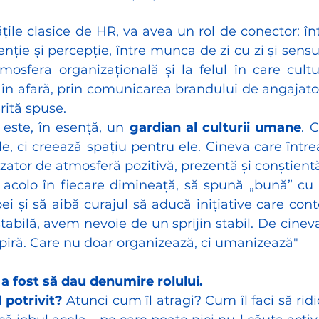
ățile clasice de HR, va avea un rol de conector: în
tenție și percepție, între munca de zi cu zi și sensu
mosfera organizațională și la felul în care cultu
 în afară, prin comunicarea brandului de angajator
rită spuse.
este, în esență, un 
gardian al culturii umane
. 
e, ci creează spațiu pentru ele. Cineva care întrea
zator de atmosferă pozitivă, prezentă și conștient
 acolo în fiecare dimineață, să spună „bună” cu si
ei și să aibă curajul să aducă inițiative care cont
stabilă, avem nevoie de un sprijin stabil. De cinev
spiră. Care nu doar organizează, ci umanizează"
l a fost să dau denumire rolului.
 potrivit?
 Atunci cum îl atragi? Cum îl faci să ridi