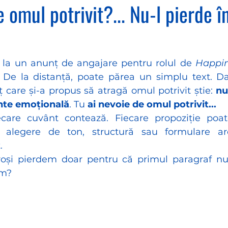
e omul potrivit?... Nu-l pierde î
 la un anunț de angajare pentru rolul de 
Happin
. De la distanță, poate părea un simplu text. Dar
care și-a propus să atragă omul potrivit știe: 
nu
nte emoțională
. Tu 
ai nevoie de omul potrivit...
ecare cuvânt contează. Fiecare propoziție poat
e alegere de ton, structură sau formulare a
.
roși pierdem doar pentru că primul paragraf nu
em?