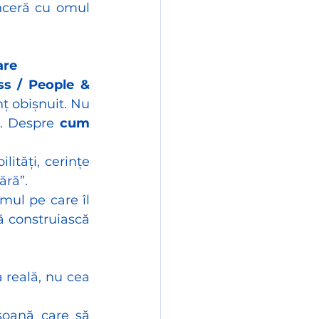
nceră cu omul 
are
s / People & 
ț obișnuit. Nu 
. Despre 
cum 
ități, cerințe 
ără”.
mul pe care îl 
 construiască 
 reală, nu cea 
oană care să 