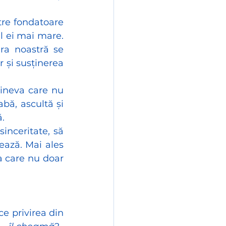
tre fondatoare 
l ei mai mare. 
ra noastră se 
 și susținerea 
Cineva care nu 
bă, ascultă și 
ă.
nceritate, să 
ează. Mai ales 
a care nu doar 
ce privirea din 