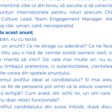
 mențină vibe-ul din birou, să asculte și să conect
unțuri internaționale pentru roluri precum Chi
& Culture Lead, Team Engagement Manager. Am
aj clar, uman, cald, necorporatist.
la acest anunț
bări, nu cu texte:
 un anunț? Ce ne atrage cu adevărat? Ce ne face
titlu sau o listă de cerințe există oameni reali, o 
e merită să intri? De cele mai multe ori, nu sun
limbajul pretențios, ci autenticitatea, claritatea
ite vocea din spatele anunțului.
ntul profilul ideal al candidatului? Și mai ales
 ce fel de persoană pot simți că le aduce coerență
-o echipă? Cum arată, din ochii lor, un om care 
nu doar relații funcționale?
filul candidatului din sursa inițială, după discuț