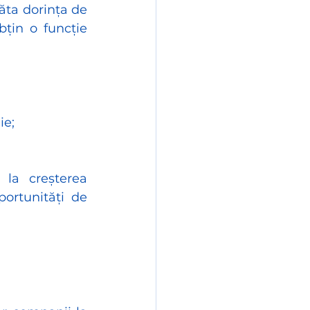
păta dorința de 
in o funcție 
ie;
la creșterea 
rtunități de 