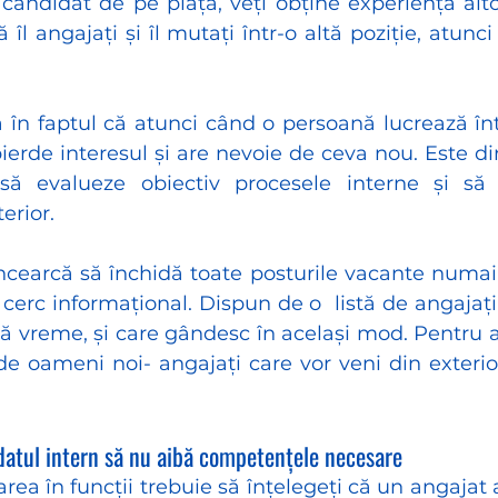
candidat de pe piață, veți obține experiența alto
 îl angajați și îl mutați într-o altă poziție, atunci 
ă în faptul că atunci când o persoană lucrează în
pierde interesul și are nevoie de ceva nou. Este di
 să evalueze obiectiv procesele interne și să 
erior. 
cearcă să închidă toate posturile vacante numai pr
erc informațional. Dispun de o  listă de angajați 
vreme, și care gândesc în același mod. Pentru a i
de oameni noi- angajați care vor veni din exterior
idatul intern să nu aibă competențele necesare
rea în funcții trebuie să înțelegeți că un angajat 