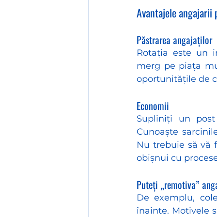
Avantajele angajarii 
Păstrarea angajaților
Rotația este un i
merg pe piața mun
oportunitățile de c
Economii
Supliniți un pos
Cunoaște sarcinile 
Nu trebuie să vă f
obișnui cu procese
Puteți „remotiva” ang
De exemplu, coleg
înainte. Motivele 