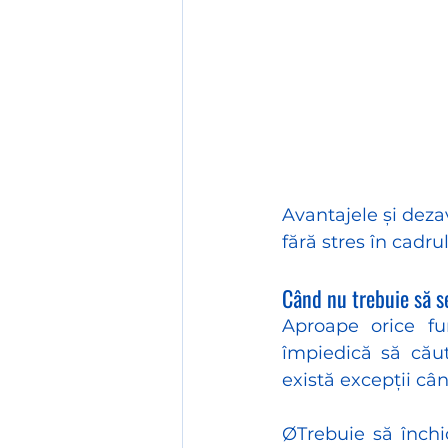
Avantajele și deza
fără stres în cadru
Când nu trebuie să se
Aproape orice fun
împiedică să căuta
există excepții câ
ØTrebuie să închi