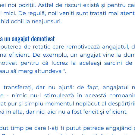
i noi poziții. Astfel de riscuri există și pentru ca
 mici. De regulă, noii veniți sunt tratați mai atent:
hid ochii la neajunsuri.
va un angajat demotivat
puterea de rotație care remotivează angajatul, da
na eficient. De exemplu, un angajat vine la dum
tivat pentru că lucrez la aceleași sarcini de 
eau să merg altundeva ". 
transferați, dar nu ajută: de fapt, angajatul n
ze - nimic nu-l stimulează în această companie
ânat pur și simplu momentul neplăcut al despărțirii
 în alta, dar nici aici nu a fost fericit și eficient. 
rdut timp pe care l-ați fi putut petrece angajând 