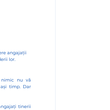
re angajații 
rii lor.
 nimic nu vă 
ași timp. Dar 
ajați tinerii 