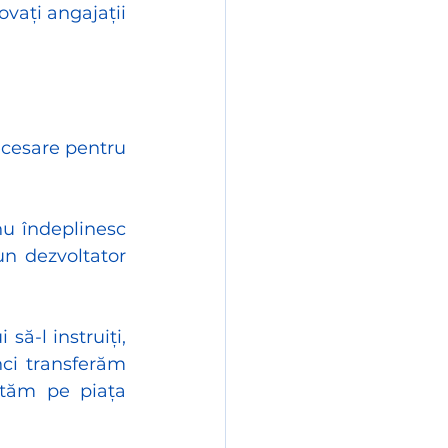
vați angajații 
cesare pentru 
nu îndeplinesc 
n dezvoltator 
ă-l instruiți, 
ci transferăm 
utăm pe piața 