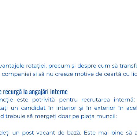
vantajele rotației, precum și despre cum să transfe
l companiei și să nu creeze motive de ceartă cu lide
 recurgă la angajări interne
cție este potrivită pentru recrutarea internă:
ți un candidat în interior și în exterior în acel
nd trebuie să mergeți doar pe piața muncii:
deți un post vacant de bază. Este mai bine să ang