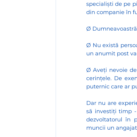
specialiști de pe p
din companie în fu
Ø Dumneavoastră 
Ø Nu există persoa
un anumit post va
Ø Aveți nevoie de 
cerințele. De exem
puternic care ar p
Dar nu are experien
să investiți timp
dezvoltatorul în 
muncii un angajat 