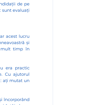
ndidații de pe 
 sunt evaluați 
r acest lucru 
neavoastră și 
mult timp în 
u era practic 
. Cu ajutorul 
: ați mutat un 
și încorporând 