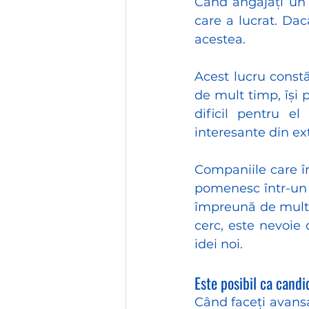
Când angajați un 
care a lucrat. Dacă
acestea. 
Acest lucru const
de mult timp, își 
dificil pentru el
interesante din ext
Companiile care în
pomenesc într-un c
împreună de multă 
cerc, este nevoie 
idei noi.
Este posibil ca cand
Când faceți avansa