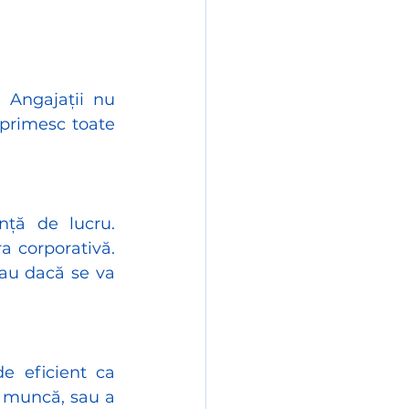
 Angajații nu 
primesc toate 
ță de lucru. 
a corporativă. 
au dacă se va 
e eficient ca 
e muncă, sau a 