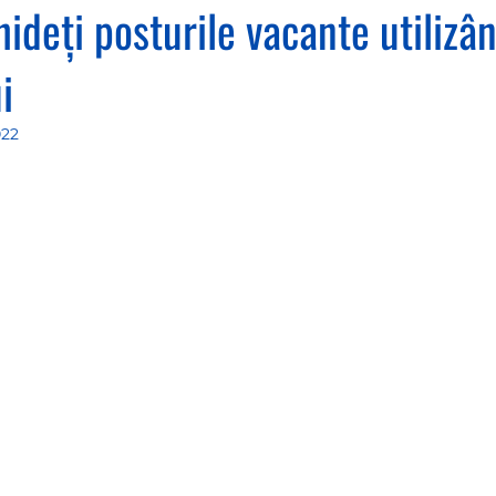
ideți posturile vacante utilizân
i
022