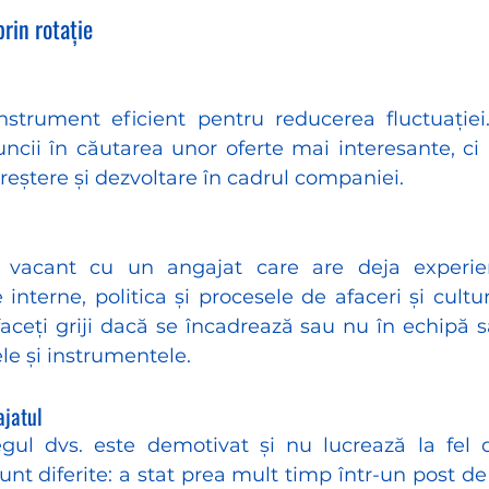
prin rotație
nstrument eficient pentru reducerea fluctuației.
cii în căutarea unor oferte mai interesante, ci 
reștere și dezvoltare în cadrul companiei. 
t vacant cu un angajat care are deja experien
interne, politica și procesele de afaceri și cultur
aceți griji dacă se încadrează sau nu în echipă s
le și instrumentele. 
ajatul
ul dvs. este demotivat și nu lucrează la fel d
sunt diferite: a stat prea mult timp într-un post d