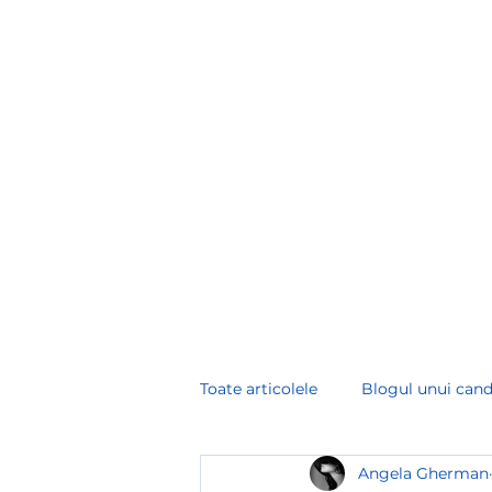
angela.gherman@hr-consultinglab.com
+
HR CONSULTINGLAB
Toate articolele
Blogul unui cand
Angela Gherman