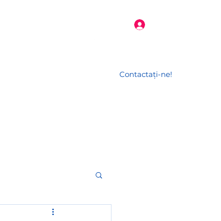
Conectează-te
Contactați-ne!
l
Jurnalul unui HR
More