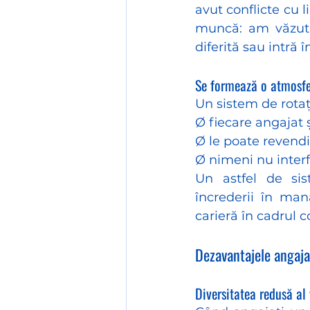
avut conflicte cu l
muncă: am văzut 
diferită sau intră 
Se formează o atmosfer
Un sistem de rotaț
Ø fiecare angajat 
Ø le poate revendi
Ø nimeni nu interf
Un astfel de sist
încrederii în ma
carieră în cadrul 
Dezavantajele angajar
Diversitatea redusă al 