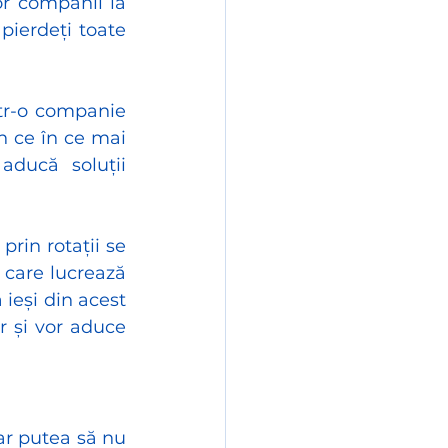
r companii la 
pierdeți toate 
tr-o companie 
n ce în ce mai 
aducă soluții 
in rotații se 
care lucrează 
eși din acest 
 și vor aduce 
ar putea să nu 