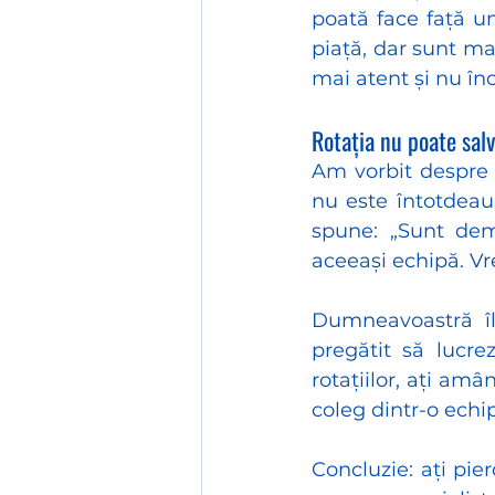
poată face față une
piață, dar sunt mai
mai atent și nu înc
Rotația nu poate sal
Am vorbit despre 
nu este întotdeau
spune: „Sunt demo
aceeași echipă. Vr
Dumneavoastră îl 
pregătit să lucre
rotațiilor, ați am
coleg dintr-o echipă
Concluzie: ați pie