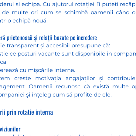
iderul și echipa. Cu ajutorul rotației, îi puteți recă
de multe ori cum se schimbă oamenii când obț
într-o echipă nouă.
ă prietenoasă și relații bazate pe încredere
ie transparent și accesibil presupune că:
știe ce posturi vacante sunt disponibile în compan
ca; 
erează cu mișcările interne.
em crește motivația angajaților și contribuie 
nagement. Oamenii recunosc că există multe opo
companiei și înțeleg cum să profite de ele.
ii prin rotatie interna 
viziunilor