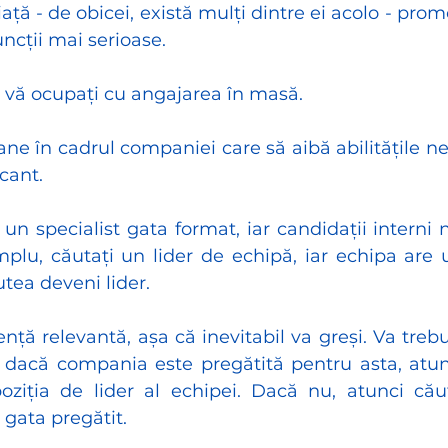
iață - de obicei, există mulți dintre ei acolo - promo
ncții mai serioase.
vă ocupați cu angajarea în masă.
ne în cadrul companiei care să aibă abilitățile ne
cant.
un specialist gata format, iar candidații interni 
plu, căutați un lider de echipă, iar echipa are u
utea deveni lider.
ță relevantă, așa că inevitabil va greși. Va trebui s
 - dacă compania este pregătită pentru asta, atun
poziția de lider al echipei. Dacă nu, atunci că
gata pregătit.