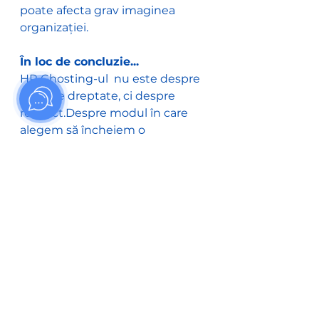
poate afecta grav imaginea 
organizației.
În loc de concluzie...
HR Ghosting-ul  nu este despre 
cine are dreptate, ci despre 
respect.Despre modul în care 
alegem să încheiem o 
conversație profesională.Despre 
cum ne tratăm reciproc – ca 
parteneri, nu ca simple „resurse”.
Data viitoare când vrei să spui 
„nu”, fă-o clar, simplu și 
uman.Pentru că un răspuns 
sincer valorează infinit mai mult 
decât orice „tăcere strategică”.
Iar dacă îți dorești un proces de 
recrutare clar, empatic și fără 
fantome – sunt aici. 