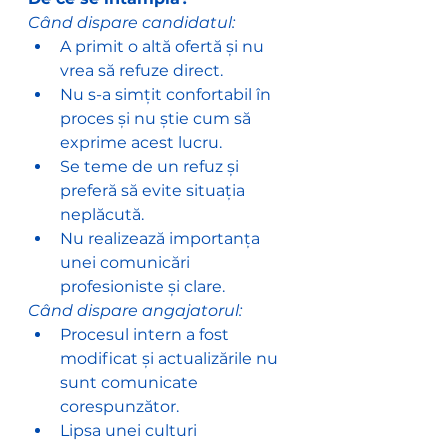
Când dispare candidatul:
A primit o altă ofertă și nu 
vrea să refuze direct.
Nu s-a simțit confortabil în 
proces și nu știe cum să 
exprime acest lucru.
Se teme de un refuz și 
preferă să evite situația 
neplăcută.
Nu realizează importanța 
unei comunicări 
profesioniste și clare.
Când dispare angajatorul:
Procesul intern a fost 
modificat și actualizările nu 
sunt comunicate 
corespunzător.
Lipsa unei culturi 