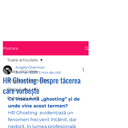
HR CONSULTINGLAB
Postare
Toate articolele
Angela Gherman
Toate articolele
24 mar. 2025
3 min de citit
HR Ghosting: Despre tăcerea
Blogul unui candidat
care vorbește
Blogul unui HR
Psihologia & HR
Ce înseamnă „ghosting” și de 
unde vine acest termen?
HR Ghosting  evidențiază un 
fenomen frecvent întâlnit, dar 
nedorit, în lumea profesională 