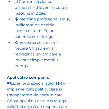
🗓️ Comunică clar ce 
urmează – „Revenim cu un 
răspuns în 2 zile.”
🧠 Menține profesionalismul, 
indiferent de decizie – 
lumea este mică, iar 
carierele sunt lungi.
🙏 Empatia contează – 
fiecare CV sau e-mail 
reprezintă un om care a 
investit timp, emoție și 
energie.
Apel către companii: 
📢
Liderilor și specialiștilor HR – 
implementați politici clare și 
transparente de comunicare. 
Ghosting-ul nu este o strategie 
validă, ci o lipsă de respect care 