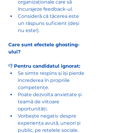
organizaționale care să 
încurajeze feedback-ul.
Consideră că tăcerea este 
un răspuns suficient (deși 
nu este!).
Care sunt efectele ghosting-
ului?
👎 
Pentru candidatul ignorat:
Se simte respins și își pierde 
încrederea în propriile 
competențe.
Poate dezvolta anxietate și 
teamă de viitoare 
oportunități.
Vorbește negativ despre 
experiența avută, uneori și 
public, pe rețelele sociale.