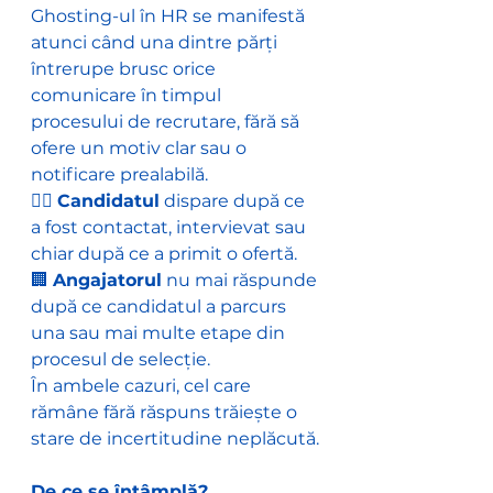
Ghosting-ul în HR se manifestă 
atunci când una dintre părți 
întrerupe brusc orice 
comunicare în timpul 
procesului de recrutare, fără să 
ofere un motiv clar sau o 
notificare prealabilă.
🧍‍♀️ 
Candidatul
 dispare după ce 
a fost contactat, intervievat sau 
chiar după ce a primit o ofertă.
🏢 
Angajatorul
 nu mai răspunde 
după ce candidatul a parcurs 
una sau mai multe etape din 
procesul de selecție.
În ambele cazuri, cel care 
rămâne fără răspuns trăiește o 
stare de incertitudine neplăcută.
De ce se întâmplă? 