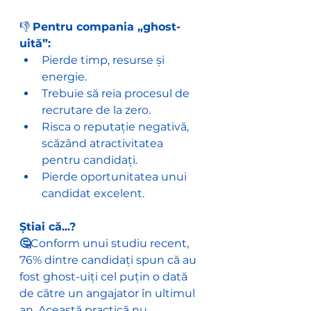
👎 
Pentru compania „ghost-
uită”:
Pierde timp, resurse și 
energie.
Trebuie să reia procesul de 
recrutare de la zero.
Risca o reputație negativă, 
scăzând atractivitatea 
pentru candidați.
Pierde oportunitatea unui 
candidat excelent.
Știai că...? 
🤔
Conform unui studiu recent, 
76% dintre candidați spun că au 
fost ghost-uiți cel puțin o dată 
de către un angajator în ultimul 
an. Această practică nu 