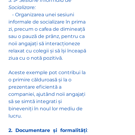
5. 🎉 
Sesiune Informală de 
Socializare:
   - Organizarea unei sesiuni 
informale de socializare în prima 
zi, precum o cafea de dimineață 
sau o pauză de prânz, pentru ca 
noii angajați să interacționeze 
relaxat cu colegii și să își înceapă 
ziua cu o notă pozitivă.
Aceste exemple pot contribui la 
o primire călduroasă și la o 
prezentare eficientă a 
companiei, ajutând noii angajați 
să se simtă integrati și 
bineveniți în noul lor mediu de 
lucru.
2. Documentare și formalități
: 