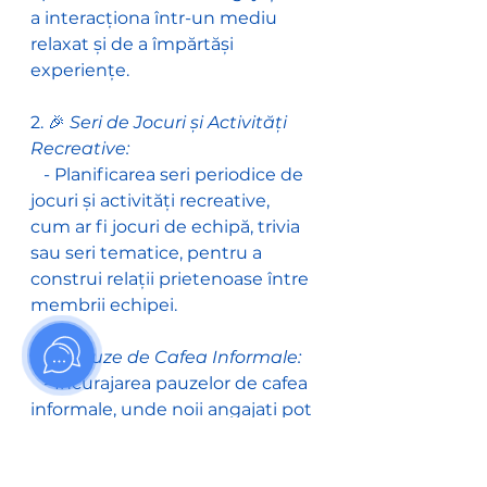
a interacționa într-un mediu 
relaxat și de a împărtăși 
experiențe.
2. 🎉 
Seri de Jocuri și Activități 
Recreative:
   - Planificarea seri periodice de 
jocuri și activități recreative, 
cum ar fi jocuri de echipă, trivia 
sau seri tematice, pentru a 
construi relații prietenoase între 
membrii echipei.
3. ☕
 Pauze de Cafea Informale:
   - Încurajarea pauzelor de cafea 
informale, unde noii angajați pot 
discuta și socializa cu colegii într-
un cadru relaxat și prietenos.