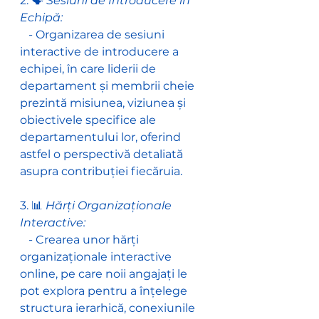
2. 🗣️ 
Sesiuni de Introducere în 
Echipă:
   - Organizarea de sesiuni 
interactive de introducere a 
echipei, în care liderii de 
departament și membrii cheie 
prezintă misiunea, viziunea și 
obiectivele specifice ale 
departamentului lor, oferind 
astfel o perspectivă detaliată 
asupra contribuției fiecăruia.
3. 📊
 Hărți Organizaționale 
Interactive:
   - Crearea unor hărți 
organizaționale interactive 
online, pe care noii angajați le 
pot explora pentru a înțelege 
structura ierarhică, conexiunile 