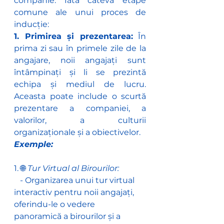
companie. Iată câteva etape 
comune ale unui proces de 
inducție:
1. Primirea și prezentarea:
 În 
prima zi sau în primele zile de la 
angajare, noii angajați sunt 
întâmpinați și li se prezintă 
echipa și mediul de lucru. 
Aceasta poate include o scurtă 
prezentare a companiei, a 
valorilor, a culturii 
organizaționale și a obiectivelor.
Exemple:
1. 🌐 
Tur Virtual al Birourilor:
   - Organizarea unui tur virtual 
interactiv pentru noii angajați, 
oferindu-le o vedere 
panoramică a birourilor și a 